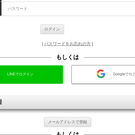
ログイン
[
パスワードをお忘れの方
]
もしくは
LINEでログイン
Googleでロ
メールアドレスで登録
もしくは