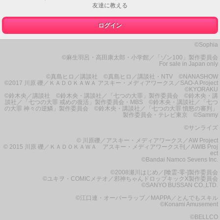
友達に教える
ログイン
©Sophia
©麻生羽呂・高田康太郎・小学館／「ゾン100」製作委員会
For sale in Japan only
©真島ヒロ／講談社 ©真島ヒロ／講談社・NTV ©NANASHOW
©2017 川原 礫／ＫＡＤＯＫＡＷＡ アスキー・メディアワークス／SAO-A Project
©KYORAKU
©鈴木央／講談社 ©鈴木央・講談社／「七つの大罪」製作委員会 ©鈴木央・講
談社／「七つの大罪 戒めの復活」製作委員会・MBS ©鈴木央・講談社／「七つ
の大罪 神々の逆鱗」製作委員会 ©鈴木央・講談社／「七つの大罪 憤怒の審判」
製作委員会・テレビ東京 ©Sammy
©サンライズ
© 川原礫／アスキー・メディアワークス／AW Project
© 2015 川原 礫／ＫＡＤＯＫＡＷＡ アスキー・メディアワークス刊／AWIB Proj
ect
©Bandai Namco Sevens Inc.
©2008瀬川はじめ／[喰霊-零-]製作委員会
©ユキヲ・COMICメテオ／邪神ちゃんドロップキックX製作委員会
©SANYO BUSSAN CO.,LTD.
©江口連・オーバーラップ／MAPPA／とんでもスキル
©Konami Amusement
©BELLCO