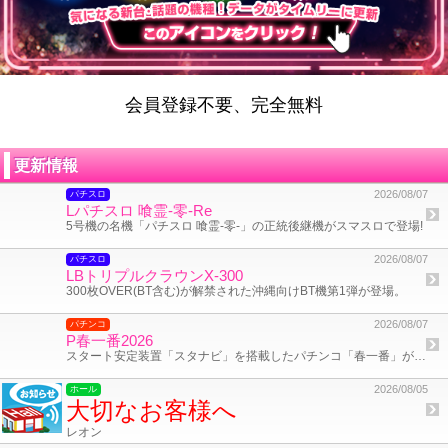
会員登録不要、完全無料
更新情報
2026/08/07
パチスロ
Lパチスロ 喰霊-零-Re
5号機の名機「パチスロ 喰霊-零-」の正統後継機がスマスロで登場!
2026/08/07
パチスロ
LBトリプルクラウンX-300
300枚OVER(BT含む)が解禁された沖縄向けBT機第1弾が登場。
2026/08/07
パチンコ
P春一番2026
スタート安定装置「スタナビ」を搭載したパチンコ「春一番」が登場!
2026/08/05
ホール
大切なお客様へ
レオン