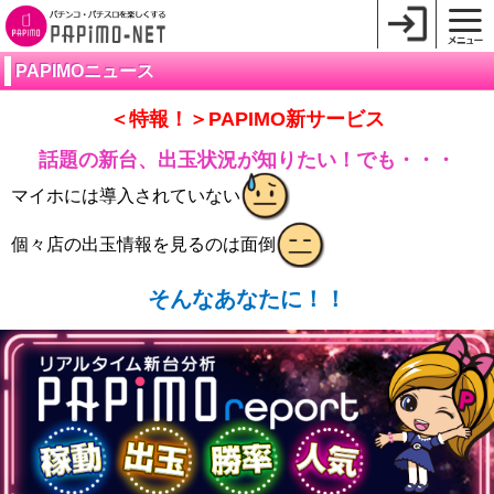
PAPIMOニュース
＜特報！＞PAPIMO新サービス
話題の新台、出玉状況が知りたい！でも・・・
マイホには導入されていない
個々店の出玉情報を見るのは面倒
そんなあなたに！！