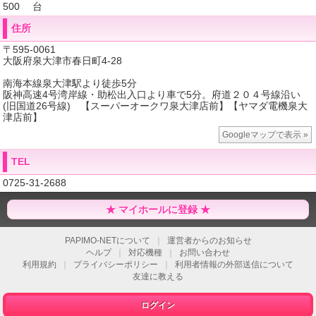
500 台
住所
〒595-0061
大阪府泉大津市春日町4-28
南海本線泉大津駅より徒歩5分
阪神高速4号湾岸線・助松出入口より車で5分。府道２０４号線沿い
(旧国道26号線) 【スーパーオークワ泉大津店前】【ヤマダ電機泉大
津店前】
Googleマップで表示 »
TEL
0725-31-2688
★ マイホールに登録 ★
PAPIMO-NETについて
｜
運営者からのお知らせ
ヘルプ
｜
対応機種
｜
お問い合わせ
利用規約
｜
プライバシーポリシー
｜
利用者情報の外部送信について
友達に教える
ログイン