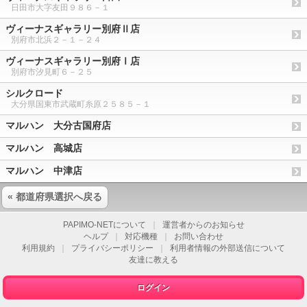
日田市大字友田９８６－１
ヴィーナスギャラリー別府Ⅱ店
別府市北浜２－１－２４
ヴィーナスギャラリー別府Ⅰ店
別府市汐見町６－２５
シルクロード
大分県国東市武蔵町糸原２５８５－１
マルハン 大分古国府店
マルハン 高城店
マルハン 中津店
« 都道府県選択へ戻る
PAPIMO-NETについて
｜
運営者からのお知らせ
ヘルプ
｜
対応機種
｜
お問い合わせ
利用規約
｜
プライバシーポリシー
｜
利用者情報の外部送信について
友達に教える
ログイン