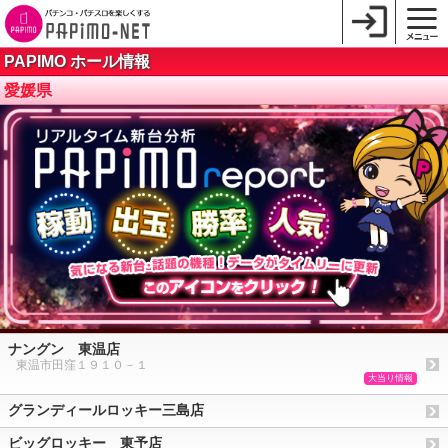
PAPIMO ホール情報
愛媛県
ナングン 東温店
東温市田窪１９１０－１
大当り情報
グランディールロッキー三島店
ビッグロッキー 東予店