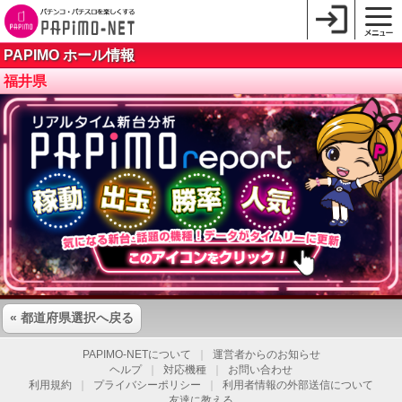
PAPIMO ホール情報
福井県
« 都道府県選択へ戻る
PAPIMO-NETについて
｜
運営者からのお知らせ
ヘルプ
｜
対応機種
｜
お問い合わせ
利用規約
｜
プライバシーポリシー
｜
利用者情報の外部送信について
友達に教える