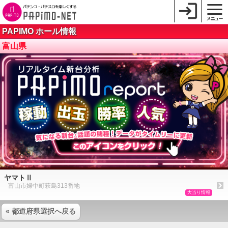
PAPIMO ホール情報
富山県
ヤマトⅡ
富山市婦中町萩島313番地
大当り情報
« 都道府県選択へ戻る