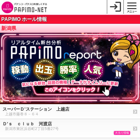
PAPIMO ホール情報
新潟県
スーパーＤ’ステーション 上越店
上越市藤巻８－６４
Ｄ’ｓ ｃｌｕｂ 河渡店
新潟市東区浜谷町2丁目5番27号
大当り情報