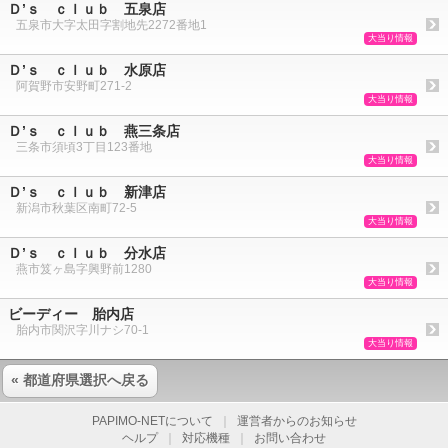
Ｄ’ｓ ｃｌｕｂ 五泉店
五泉市大字太田字割地先2272番地1
大当り情報
Ｄ’ｓ ｃｌｕｂ 水原店
阿賀野市安野町271-2
大当り情報
Ｄ’ｓ ｃｌｕｂ 燕三条店
三条市須頃3丁目123番地
大当り情報
Ｄ’ｓ ｃｌｕｂ 新津店
新潟市秋葉区南町72-5
大当り情報
Ｄ’ｓ ｃｌｕｂ 分水店
燕市笈ヶ島字興野前1280
大当り情報
ビーディー 胎内店
胎内市関沢字川ナシ70-1
大当り情報
« 都道府県選択へ戻る
PAPIMO-NETについて
｜
運営者からのお知らせ
ヘルプ
｜
対応機種
｜
お問い合わせ