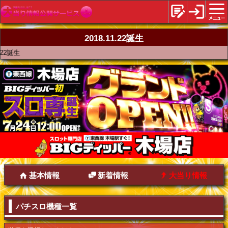
2018.11.22誕生
生
基本情報
新着情報
大当り情報
パチスロ機種一覧