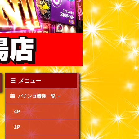
メニュー
パチンコ機種一覧
4P
1P