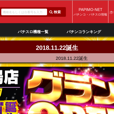
PAPIMO-NET
検索
ホ
パチンコ・パチスロ情報
パチスロ機種一覧
パチンコランキング
2018.11.22誕生
2018.11.22誕生