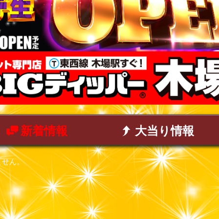
新着情報
大当り情報
ません。