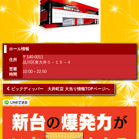
ホール情報
〒140-0011
住所
品川区東大井５－１５－４
営業
10:00～22:50
時間
ビックディッパー 大井町店 大当り情報TOPページへ