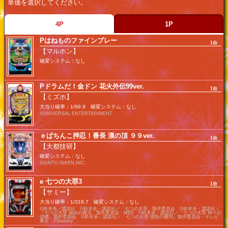
単価を選択してください。
4P
1P
Pはねものファインプレー
1台
【マルホン】
確変システム：なし
Pドラムだ！金ドン 花火外伝99ver.
1台
【ミズホ】
大当り確率：1/99.9 確変システム：なし
©UNIVERSAL ENTERTAINMENT
ｅぱちんこ押忍！番長 漢の頂 ９９ver.
1台
【大都技研】
確変システム：なし
©DAITO GIKEN,INC.
e 七つの大罪3
1台
【サミー】
大当り確率：1/319.7 確変システム：なし
©鈴木央／講談社 ©鈴木央・講談社／「七つの大罪」製作委員会 ©鈴木央・講談社／
「七つの大罪 戒めの復活」製作委員会・MBS ©鈴木央・講談社／「七つの大罪 神々の
逆鱗」製作委員会 ©鈴木央・講談社／「七つの大罪 憤怒の審判」製作委員会・テレビ
東京 ©Sammy