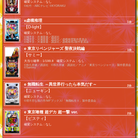
確変システム：なし
©松竹・ABCテレビ ©KYORAKU
e虚構推理
1台
【D-light】
確変システム：なし
©城平京・片瀬茶柴／講談社
©城平京・片瀬茶柴・講談社／虚構推理製作委員会
©城平京・片瀬茶柴・講談社／虚構推理2製作委員会
e 東京リベンジャーズ 聖夜決戦編
1台
【サミー】
大当り確率：1/199.8 確変システム：なし
©和久井健／講談社 ©和久井健・講談社／アニメ「東京リベンジャーズ」製作委員会
©Sammy
e 無職転生 ～異世界行ったら本気だす～
2台
【ニューギン】
確変システム：なし
©理不尽な孫の手/MFブックス/「無職転生Ⅱ」製作委員会
e 東京喰種 超デカ 超一撃 ver.
2台
【ビスティ】
確変システム：なし