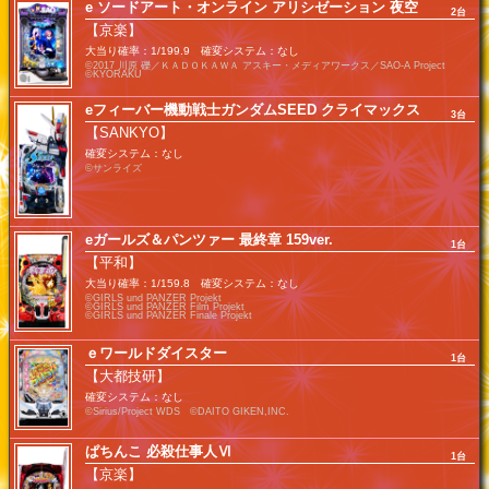
e ソードアート・オンライン アリシゼーション 夜空
2台
【京楽】
大当り確率：1/199.9 確変システム：なし
©2017 川原 礫／ＫＡＤＯＫＡＷＡ アスキー・メディアワークス／SAO-A Project
©KYORAKU
eフィーバー機動戦士ガンダムSEED クライマックス
3台
【SANKYO】
確変システム：なし
©サンライズ
eガールズ＆パンツァー 最終章 159ver.
1台
【平和】
大当り確率：1/159.8 確変システム：なし
©GIRLS und PANZER Projekt
©GIRLS und PANZER Film Projekt
©GIRLS und PANZER Finale Projekt
ｅワールドダイスター
1台
【大都技研】
確変システム：なし
©Sirius/Project WDS ©DAITO GIKEN,INC.
ぱちんこ 必殺仕事人Ⅵ
1台
【京楽】