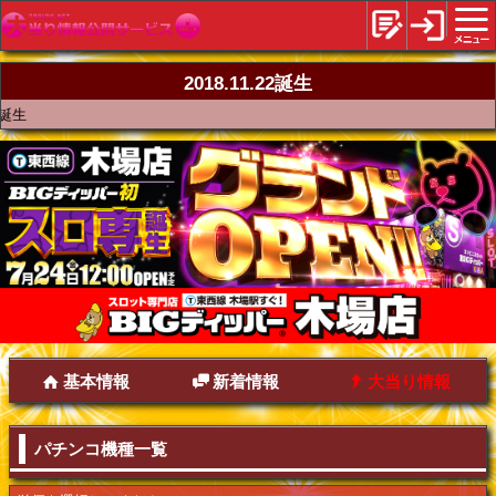
2018.11.22誕生
2
基本情報
新着情報
大当り情報
パチンコ機種一覧