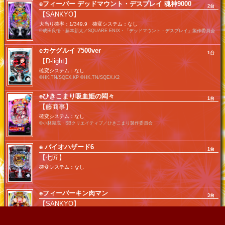
eフィーバー デッドマウント・デスプレイ 魂神9000
2台
【SANKYO】
大当り確率：1/349.9 確変システム：なし
©成田良悟・藤本新太／SQUARE ENIX・「デッドマウント・デスプレイ」製作委員会
eカケグルイ 7500ver
1台
【D-light】
確変システム：なし
©HK,TN/SQEX,KP ©HK,TN/SQEX,K2
eひきこまり吸血姫の悶々
1台
【藤商事】
確変システム：なし
©小林湖底・SBクリエイティブ／ひきこまり製作委員会
e バイオハザード6
1台
【七匠】
確変システム：なし
eフィーバーキン肉マン
3台
【SANKYO】
確変システム：なし
©ゆでたまご・東映アニメーション