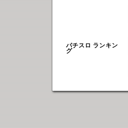
パチスロ ランキン
グ