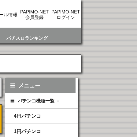
PAPIMO-NET
PAPIMO-NET
ール情報
会員登録
ログイン
パチスロランキング
メニュー
パチンコ機種一覧
4円パチンコ
1円パチンコ