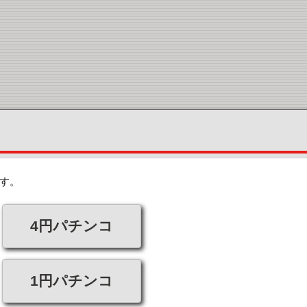
す。
4円パチンコ
1円パチンコ