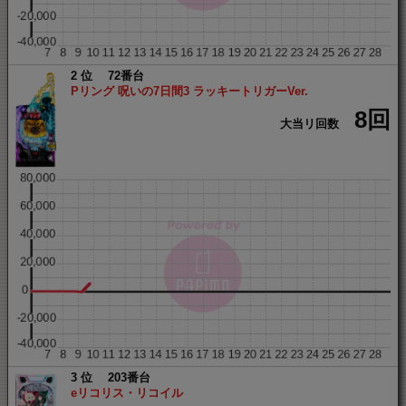
2
72番台
Pリング 呪いの7日間3 ラッキートリガーVer.
8回
大当リ回数
3
203番台
eリコリス・リコイル