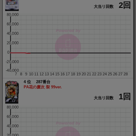
2回
大当リ回数
4
287番台
PA花の慶次 裂 99ver.
1回
大当リ回数