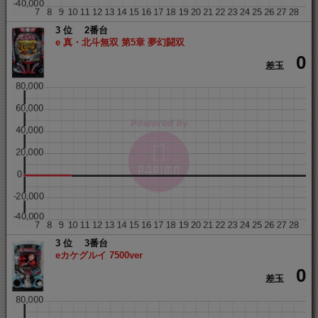
3
2番台
e 真・北斗無双 第5章 夢幻闘双
0
差玉
3
3番台
eカケグルイ 7500ver
0
差玉