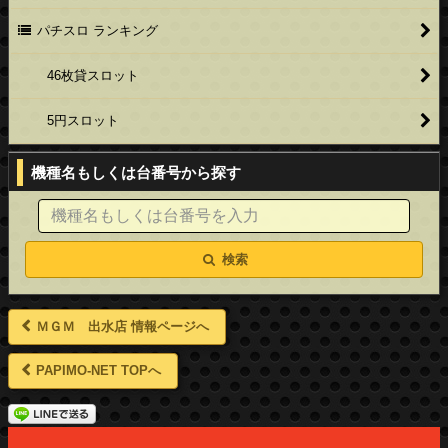
パチスロ ランキング
46枚貸スロット
5円スロット
機種名もしくは台番号から探す
検索
ＭＧＭ 出水店 情報ページへ
PAPIMO-NET TOPへ