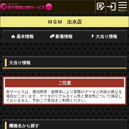
ＭＧＭ 出水店
基本情報
新着情報
大当り情報
大当り情報
ご注意
本サービスは、通信障害・故障等により実際のデータと内容が異なる
場合がございます。データのリアルタイム性と整合性について保証し
ておりません。予めご了承頂きご利用ください。
機種名から探す