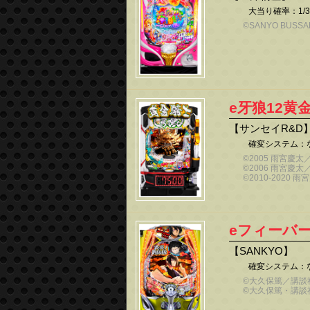
大当り確率：1/31
©SANYO BUSSAN
e牙狼12黄
【サンセイR&D
確変システム：
©2005 雨宮慶太／P
©2006 雨宮慶
©2010-2020
eフィーバー
【SANKYO】
確変システム：
©大久保篤／講談
©大久保篤・講談