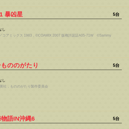
1 暴凶星
5台
なし
アミックス 1983，©COAMIX 2007 版権許諾証A05-71W ©Sammy
ーもののがたり
5台
なし
集英社，もののがたり製作委員会
物語IN沖縄6
5台