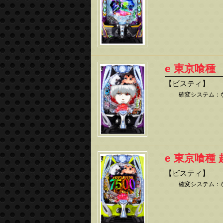
e 東京喰種
【ビスティ】
確変システム：
e 東京喰種 
【ビスティ】
確変システム：