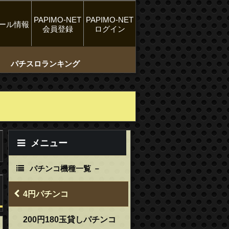
PAPIMO-NET
PAPIMO-NET
ール情報
会員登録
ログイン
パチスロランキング
メニュー
パチンコ機種一覧
4円パチンコ
200円180玉貸しパチンコ