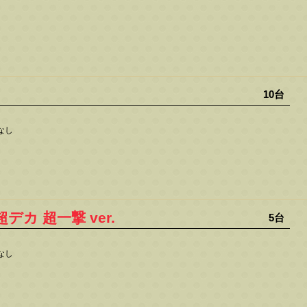
10台
なし
超デカ 超一撃 ver.
5台
なし