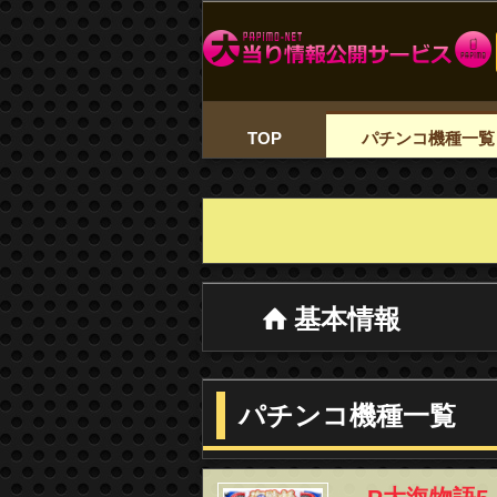
TOP
パチンコ機種一覧
基本情報
パチンコ機種一覧