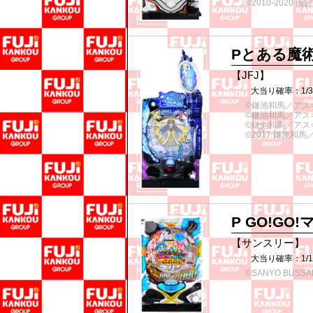
©2010-2020
Pとある魔
【JFJ】
大当り確率：1/
©鎌池和馬／アスキ
©鎌池和馬／アスキ
©鎌池和馬／アスキー
©2017 鎌池和馬
P GO!GO!
【サンスリー】
大当り確率：1/
©SANYO BUSSAN