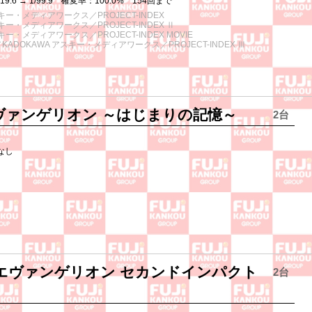
9.6 → 1/99.9 確変率：100.0% 154回まで
ー・メディアワークス／PROJECT-INDEX
ー・メディアワークス／PROJECT-INDEX Ⅱ
・メディアワークス／PROJECT-INDEX MOVIE
／KADOKAWA アスキー・メディアワークス／PROJECT-INDEX Ⅲ
エヴァンゲリオン ～はじまりの記憶～
2台
なし
対エヴァンゲリオン セカンドインパクト
2台