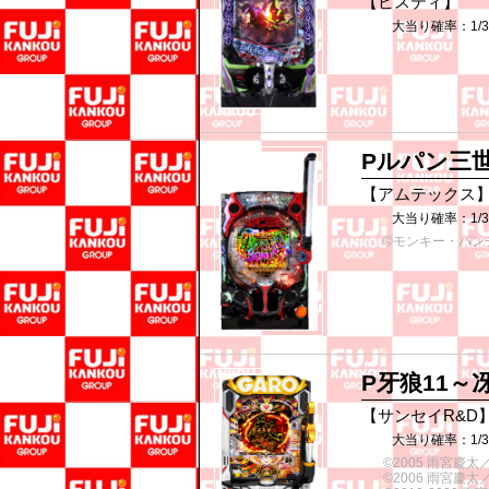
【ビスティ】
大当り確率：1/
Pルパン三世 
【アムテックス
大当り確率：1/
©モンキー・パンチ
P牙狼11～
【サンセイR&D
大当り確率：1/3
©2005 雨宮慶太／P
©2006 雨宮慶