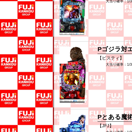
大当り確率：1/3
Pゴジラ対
【ビスティ】
大当り確率：1/
Pとある魔
【JFJ】