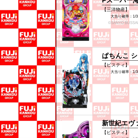
Pスーパー海物
【三洋物産】
大当り確率：1/31
©SANYO BUSSAN
ぱちんこ シ
【ビスティ】
大当り確率：1/3
新世紀エヴ
【ビスティ】