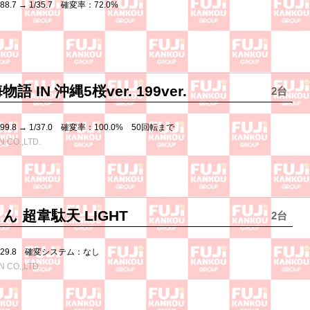
8.7 → 1/35.7 確変率：72.0%
 IN 沖縄5桜ver. 199ver.
2台
9.8 → 1/37.0 確変率：100.0% 50回転まで
 CO.,LTD.
ん 超韋駄天 LIGHT
2台
129.8 確変システム：なし
 CO.,LTD.