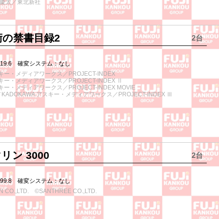
 雨宮慶太／東北新社
術の禁書目録2
2台
319.6 確変システム：なし
ー・メディアワークス／PROJECT-INDEX
ー・メディアワークス／PROJECT-INDEX Ⅱ
・メディアワークス／PROJECT-INDEX MOVIE
／KADOKAWA アスキー・メディアワークス／PROJECT-INDEX Ⅲ
マリン 3000
2台
199.8 確変システム：なし
 CO.,LTD. ©SANTHREE CO.,LTD.