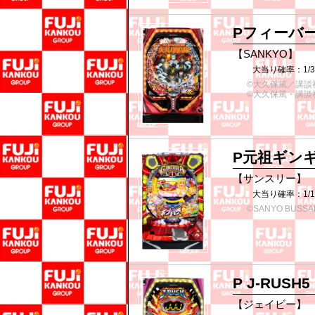
Pフィーバ
【SANKYO】
大当り確率：1/
©大久保篤／講談
©大久保篤・講談
P元祖ギン
【サンスリー】
大当り確率：1/
©SANYO BUSSAN
P J-RUSH5
【ジェイビー】