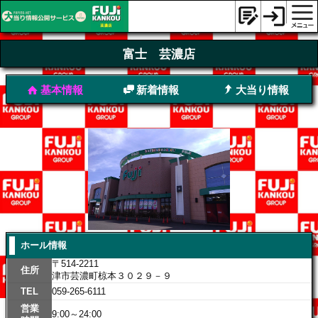
富士 芸濃店
基本情報
新着情報
大当り情報
ホール情報
〒514-2211
住所
津市芸濃町椋本３０２９－９
TEL
059-265-6111
営業
9:00～24:00