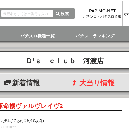
PAPIMO-NET
検索
ホ
パチンコ・パチスロ情報
パチスロ機種一覧
パチンコランキング
Ｄ’ｓ ｃｌｕｂ 河渡店
新着情報
大当り情報
 革命機ヴァルヴレイヴ2
ン,天井,1Gあたり約9.0枚増加
ommittee