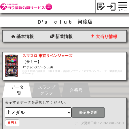
Ｄ’ｓ ｃｌｕｂ 河渡店
基本情報
新着情報
大当り情報
スマスロ 東京リベンジャーズ
【サミー】
AT,チャンスゾーン,天井
©和久井健／講談社 ©和久井健・講談社／アニメ「東京リベンジャーズ」製作委員会
©Sammy
データ
スランプ
台番号
一覧
グラフ
表示するデータを選択してください。
表示を更新
５円Ｓ
データ更新日時：2026/08/06 23:01