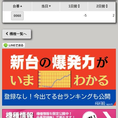
台番
当日
1日前
2日前
-5
2
0060
機種一覧へ