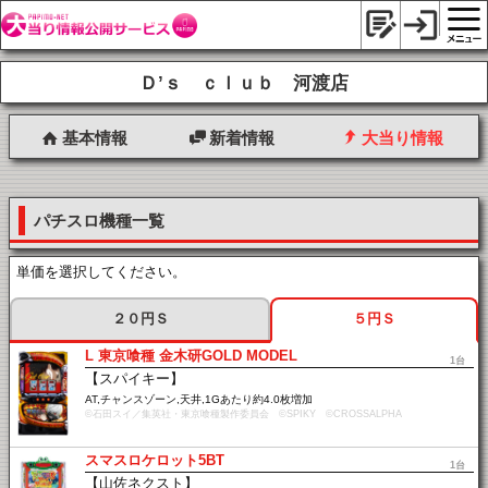
Ｄ’ｓ ｃｌｕｂ 河渡店
基本情報
新着情報
大当り情報
パチスロ機種一覧
単価を選択してください。
２０円Ｓ
５円Ｓ
L 東京喰種 金木研GOLD MODEL
1台
【スパイキー】
AT,チャンスゾーン,天井,1Gあたり約4.0枚増加
©石田スイ／集英社・東京喰種製作委員会 ©SPIKY ©CROSSALPHA
スマスロケロット5BT
1台
【山佐ネクスト】