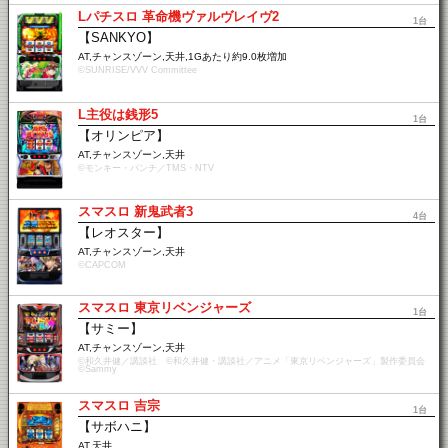
Lパチスロ 革命機ヴァルヴレイヴ2
1台
【SANKYO】
AT,チャンスゾーン,天井,1Gあたり約9.0枚増加
©SUNRISE/VVV Committee
L主役は銭形5
1台
【オリンピア】
AT,チャンスゾーン,天井
©モンキー・パンチ／TMS・NTV
スマスロ 新鬼武者3
4台
【レオスター】
AT,チャンスゾーン,天井
©CAPCOM
スマスロ 東京リベンジャーズ
1台
【サミー】
AT,チャンスゾーン,天井
©和久井健／講談社 ©和久井健・講談社／アニメ「東京リベンジャーズ」製作委員会
©Sammy
スマスロ 吉宗
1台
【サボハニ】
AT,天井