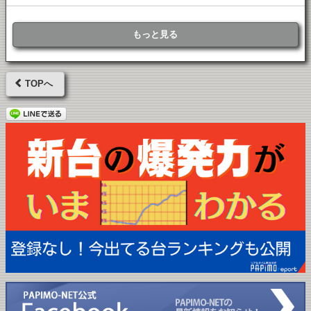
もっと見る
TOPへ