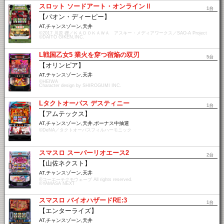
スロット ソードアート・オンラインⅡ
1台
【パオン・ディーピー】
AT,チャンスゾーン,天井
©2017 川原 礫／ＫＡＤＯＫＡＷＡ アスキー・メディアワークス／SAO-A Project
©DAITO GIKEN,INC.
L戦国乙女5 業火を穿つ宿焔の双刃
5台
【オリンピア】
AT,チャンスゾーン,天井
©HEIWA
Character design by SHIROGUMI INC.
Lタクトオーパス デスティニー
1台
【アムテックス】
AT,チャンスゾーン,天井,ボーナス中抽選
©DeNA／タクトオーパスフィルハーモニック
スマスロ スーパーリオエース2
2台
【山佐ネクスト】
AT,チャンスゾーン,天井
©コーエーテクモウェーブ All rights reserved.
©YAMASA NEXT
スマスロ バイオハザードRE:3
1台
【エンターライズ】
AT,チャンスゾーン,天井