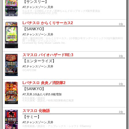
【サンスリー】
AT,チャンスゾーン,天井
©ユキヲ・COMICメテオ／邪神ちゃんドロップキックX製作委員会
©SANYO BUSSAN CO.,LTD.
Lパチスロ からくりサーカス2
2台
【SANKYO】
AT,チャンスゾーン,天井
原作／藤田和日郎「からくりサーカス」(小学館少年サンデーコミックス刊)/©藤田和日
郎・小学館／ツインエンジン
Licensed by Sony Music Labels Inc.
スマスロ バイオハザードRE:3
2台
【エンターライズ】
AT,チャンスゾーン,天井
©CAPCOM
Lパチスロ 炎炎ノ消防隊2
2台
【SANKYO】
AT,天井,1Gあたり約5.8枚増加
©大久保篤／講談社
©大久保篤・講談社／特殊消防隊動画広報課
スマスロ 化物語
2台
【サミー】
AT,チャンスゾーン,天井
©西尾維新／講談社・アニプレックス・シャフト ©Sammy