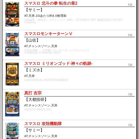
スマスロ 北斗の拳 転生の章2
6台
【サミー】
AT,天井,1Gあたり約4.0枚増加
©武論尊・原哲夫／コアミックス 1983，©COAMIX 2007 版権許諾証YJN-815
©Sammy
スマスロモンキーターンⅤ
6台
【山佐】
AT,チャンスゾーン,天井
©河合克敏 ・ 小学館／モンキーターンプロジェクト
©YAMASA ©YAMASA NEXT
スマスロ ミリオンゴッド-神々の軌跡-
3台
【ミズホ】
AT,天井
©UNIVERSAL ENTERTAINMENT
真打 吉宗
3台
【大都技研】
AT,チャンスゾーン,天井
©DAITO GIKEN,INC.
スマスロ 攻殻機動隊
3台
【サミー】
AT,チャンスゾーン,天井