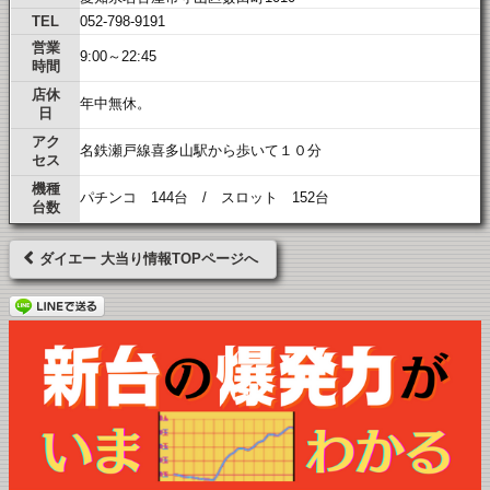
TEL
052-798-9191
営業
9:00～22:45
時間
店休
年中無休。
日
アク
名鉄瀬戸線喜多山駅から歩いて１０分
セス
機種
パチンコ 144台 / スロット 152台
台数
ダイエー 大当り情報TOPページへ