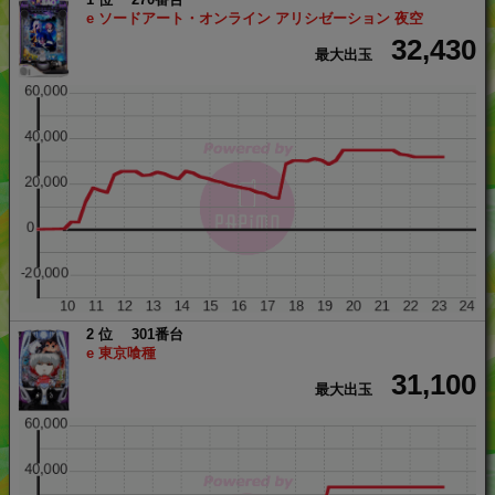
e ソードアート・オンライン アリシゼーション 夜空
32,430
最大出玉
2
301番台
e 東京喰種
31,100
最大出玉