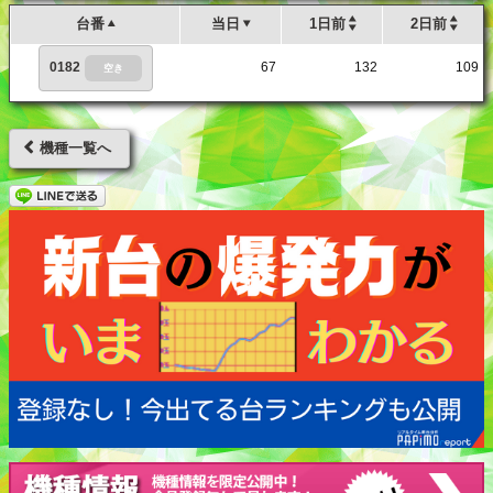
台番
当日
1日前
2日前
0182
67
132
109
空き
機種一覧へ