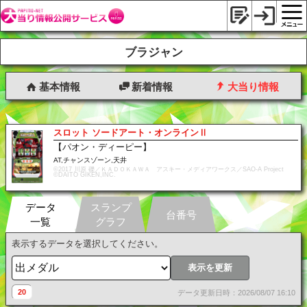
ブラジャン
基本情報
新着情報
大当り情報
スロット ソードアート・オンラインⅡ
【パオン・ディーピー】
AT,チャンスゾーン,天井
©2017 川原 礫／ＫＡＤＯＫＡＷＡ アスキー・メディアワークス／SAO-A Project
©DAITO GIKEN,INC.
データ
スランプ
台番号
一覧
グラフ
表示するデータを選択してください。
表示を更新
20
データ更新日時：2026/08/07 16:10