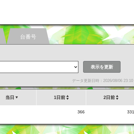
台番号
表示を更新
データ更新日時：2026/08/06 23:10
当日
1日前
2日前
366
33