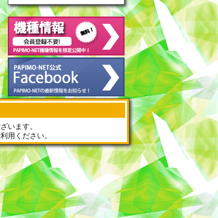
ございます。
ご利用ください。