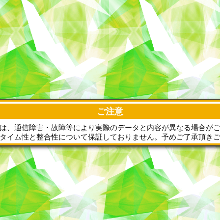
ご注意
は、通信障害・故障等により実際のデータと内容が異なる場合が
タイム性と整合性について保証しておりません。予めご了承頂き