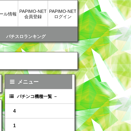
PAPIMO-NET
PAPIMO-NET
ール情報
会員登録
ログイン
パチスロランキング
メニュー
パチンコ機種一覧
4
1