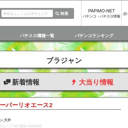
PAPIMO-NET
検索
ホ
パチンコ・パチスロ情報
パチスロ機種一覧
パチンコランキング
ブラジャン
新着情報
大当り情報
スーパーリオエース2
】
ン,天井
All rights reserved.