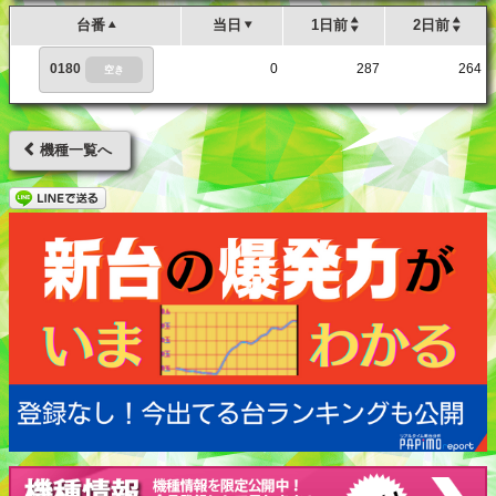
台番
当日
1日前
2日前
0180
0
287
264
空き
機種一覧へ