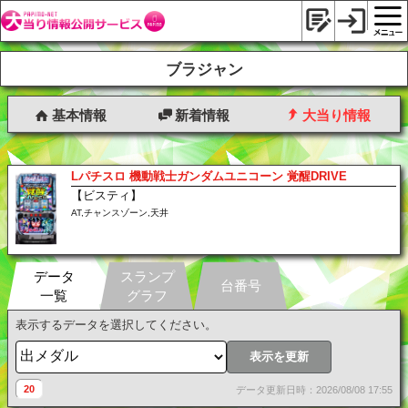
ブラジャン
基本情報
新着情報
大当り情報
Lパチスロ 機動戦士ガンダムユニコーン 覚醒DRIVE
【ビスティ】
AT,チャンスゾーン,天井
データ
スランプ
台番号
一覧
グラフ
表示するデータを選択してください。
表示を更新
20
データ更新日時：2026/08/08 17:55