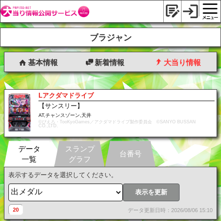
ブラジャン
基本情報
新着情報
大当り情報
Lアクダマドライブ
【サンスリー】
AT,チャンスゾーン,天井
©ぴえろ・TooKyoGames／アクダマドライブ製作委員会 ©SANYO BUSSAN
CO.,LTD.
データ
スランプ
台番号
一覧
グラフ
表示するデータを選択してください。
表示を更新
20
データ更新日時：2026/08/06 15:10