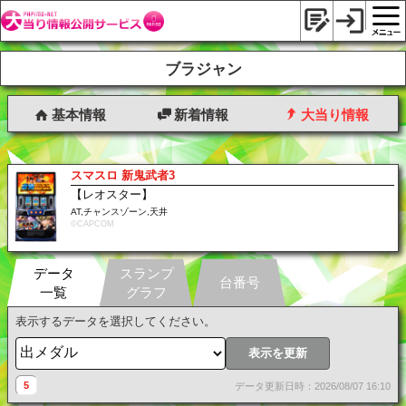
ブラジャン
基本情報
新着情報
大当り情報
スマスロ 新鬼武者3
【レオスター】
AT,チャンスゾーン,天井
©CAPCOM
データ
スランプ
台番号
一覧
グラフ
表示するデータを選択してください。
表示を更新
5
データ更新日時：2026/08/07 16:10