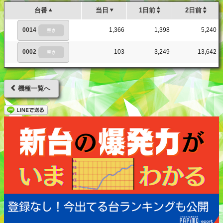
台番
当日
1日前
2日前
0014
1,366
1,398
5,240
空き
0002
103
3,249
13,642
空き
機種一覧へ