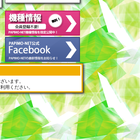
ございます。
ご利用ください。