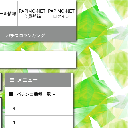
PAPIMO-NET
PAPIMO-NET
ール情報
会員登録
ログイン
パチスロランキング
メニュー
パチンコ機種一覧
4
1