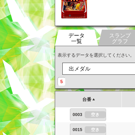
データ
スランプ
一覧
グラフ
表示するデータを選択してください。
5
台番
0003
空き
0015
空き