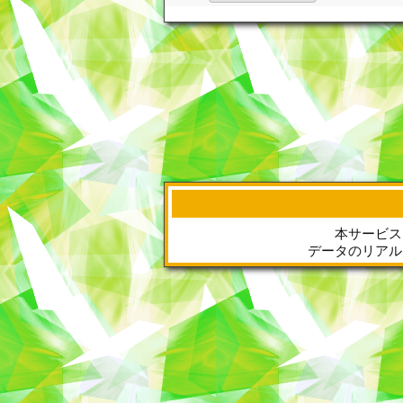
本サービス
データのリアル