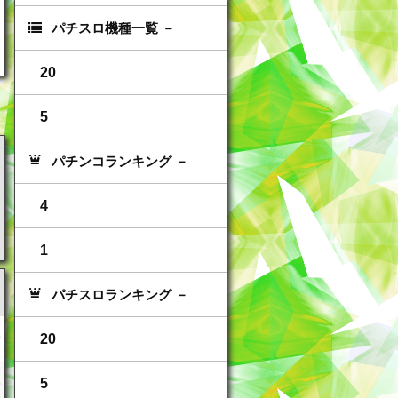
パチスロ機種一覧
20
5
パチンコランキング
4
1
パチスロランキング
9
20
3
5