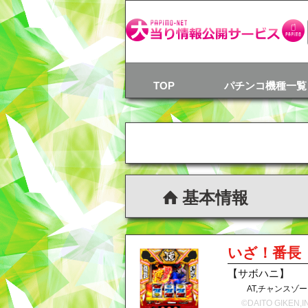
TOP
パチンコ機種一覧
基本情報
いざ！番長
【サボハニ】
AT,チャンスゾー
©DAITO GIKEN,I