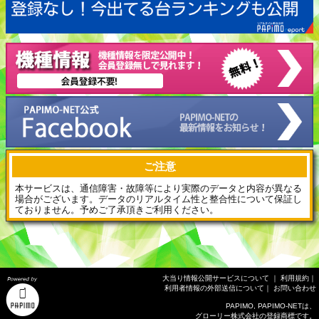
ご注意
本サービスは、通信障害・故障等により実際のデータと内容が異なる
場合がございます。データのリアルタイム性と整合性について保証し
ておりません。予めご了承頂きご利用ください。
大当り情報公開サービスについて
｜
利用規約
｜
利用者情報の外部送信について
｜
お問い合わせ
PAPIMO, PAPIMO-NETは、
グローリー株式会社の登録商標です。