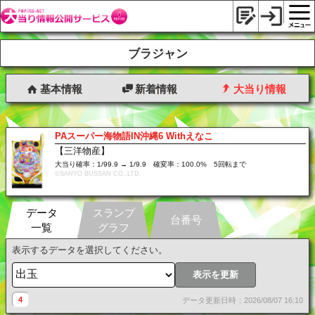
ブラジャン
基本情報
新着情報
大当り情報
PAスーパー海物語IN沖縄6 Withえなこ
【三洋物産】
大当り確率：1/99.9 → 1/9.9 確変率：100.0% 5回転まで
©SANYO BUSSAN CO.,LTD.
データ
スランプ
台番号
一覧
グラフ
表示するデータを選択してください。
表示を更新
4
データ更新日時：2026/08/07 16:10