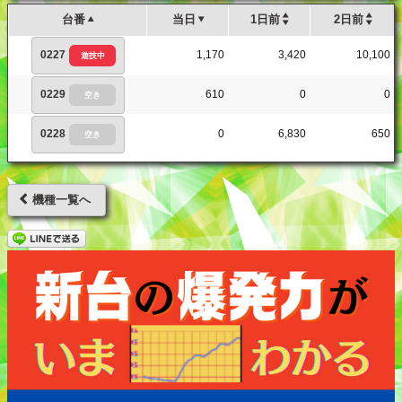
台番
当日
1日前
2日前
0227
1,170
3,420
10,100
遊技中
0229
610
0
0
空き
0228
0
6,830
650
空き
機種一覧へ