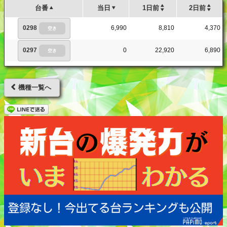
台番
当日
1日前
2日前
0298
6,990
8,810
4,370
空き
0297
0
22,920
6,890
空き
機種一覧へ