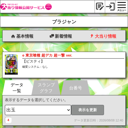
ブラジャン
基本情報
新着情報
大当り情報
e 東京喰種 超デカ 超一撃 ver.
【ビスティ】
確変システム：なし
データ
スランプ
台番号
一覧
グラフ
表示するデータを選択してください。
表示を更新
4
データ更新日時：2026/08/08 12:40