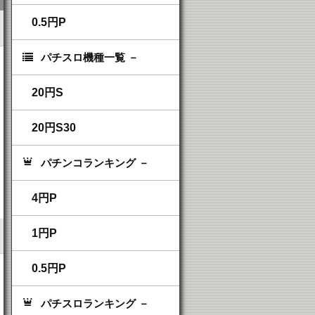
0.5円P
パチスロ機種一覧
20円S
20円S30
パチンコランキング
4円P
1円P
0.5円P
パチスロランキング