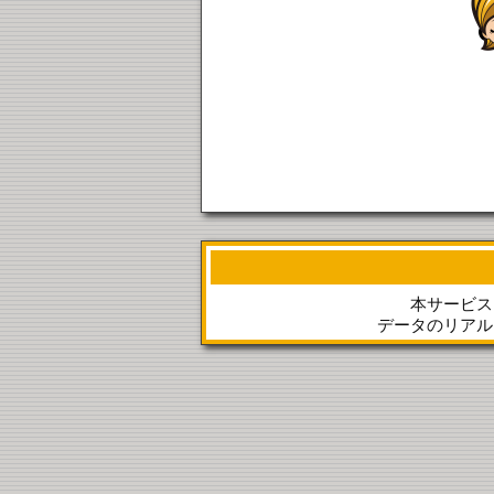
本サービス
データのリアル