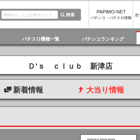
PAPIMO-NET
検索
ホ
パチンコ・パチスロ情報
パチスロ機種一覧
パチンコランキング
Ｄ’ｓ ｃｌｕｂ 新津店
新着情報
大当り情報