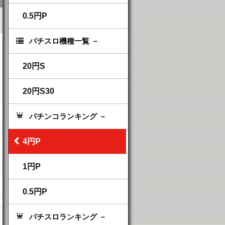
0.5円P
パチスロ機種一覧
20円S
20円S30
パチンコランキング
4円P
1円P
0.5円P
パチスロランキング