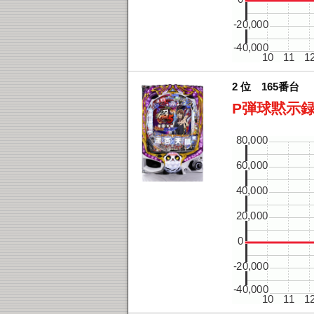
2 位
165番台
P弾球黙示録カ