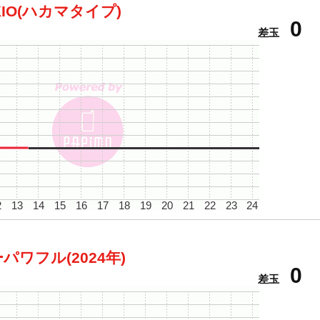
OKIO(ハカマタイプ)
0
差玉
パワフル(2024年)
0
差玉