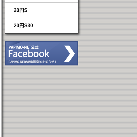
20円S
20円S30