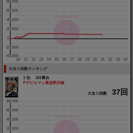
大当り回数ランキング
1
101番台
Pデビルマン黄金黙示録
37回
大当リ回数