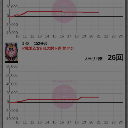
3
152番台
P戦国乙女6 暁の関ヶ原 甘デジ
26回
大当リ回数