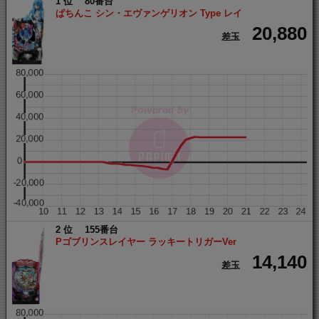
1
80番台
ぱちんこ シン・エヴァンゲリオン Type レイ
20,880
差玉
2
155番台
Pゴブリンスレイヤー ラッキートリガーVer
14,140
差玉