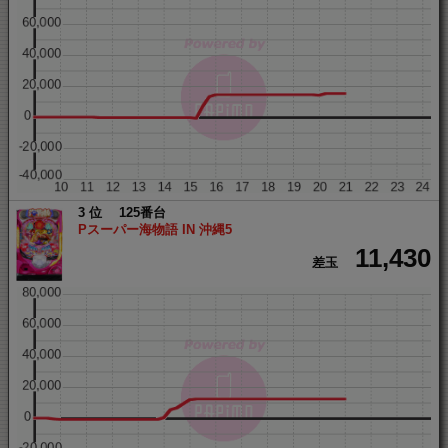
3
125番台
Pスーパー海物語 IN 沖縄5
11,430
差玉