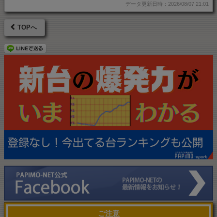
データ更新日時：2026/08/07 21:01
TOPへ
ご注意