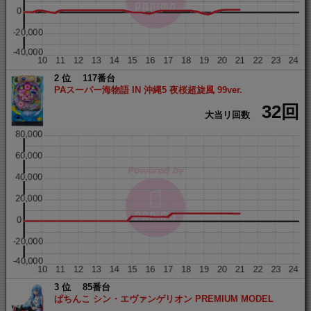
2
117番台
PAスーパー海物語 IN 沖縄5 夜桜超旋風 99ver.
32回
大当リ回数
3
85番台
ぱちんこ シン・エヴァンゲリオン PREMIUM MODEL