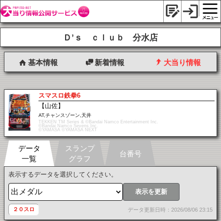
Ｄ’ｓ ｃｌｕｂ 分水店
基本情報
新着情報
大当り情報
スマスロ鉄拳6
【山佐】
AT,チャンスゾーン,天井
TEKKEN TM Series & ©Bandai Namco Entertainment Inc.
©Bandai Namco Sevens Inc.
©YAMASA ©YAMASA NEXT
データ
スランプ
台番号
一覧
グラフ
表示するデータを選択してください。
表示を更新
２０スロ
データ更新日時：2026/08/06 23:15