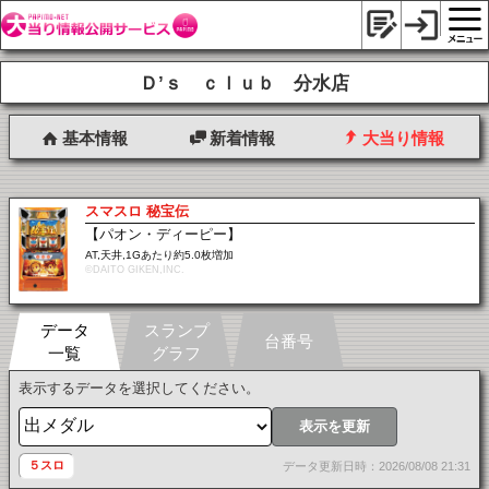
Ｄ’ｓ ｃｌｕｂ 分水店
基本情報
新着情報
大当り情報
スマスロ 秘宝伝
【パオン・ディーピー】
AT,天井,1Gあたり約5.0枚増加
©DAITO GIKEN,INC.
データ
スランプ
台番号
一覧
グラフ
表示するデータを選択してください。
表示を更新
５スロ
データ更新日時：2026/08/08 21:31