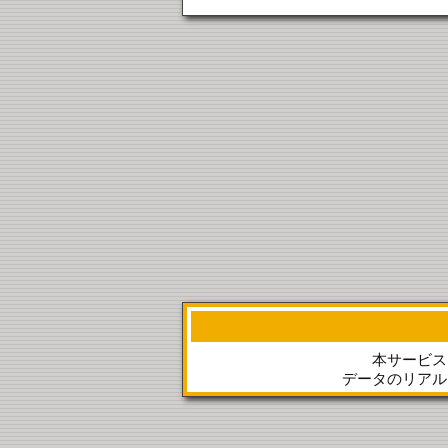
本サービス
データのリアル