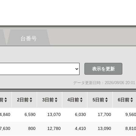
台番号
表示を更新
データ更新日時：2026/08/06 20:01
前
2日前
3日前
4日前
5日前
6日前
4,840
6,590
13,070
6,030
17,700
9,56
7,630
800
12,780
4,410
13,090
8,81