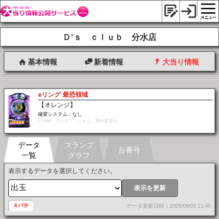
Ｄ’ｓ ｃｌｕｂ 分水店
基本情報
新着情報
大当り情報
eリング 最恐領域
【オレンジ】
確変システム：なし
©1998「リング」「らせん」製作委員会
データ
スランプ
台番号
一覧
グラフ
表示するデータを選択してください。
表示を更新
４パチ
データ更新日時：2026/08/09 11:45