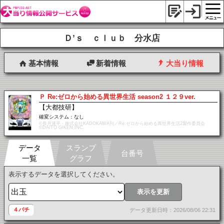
Ｄ’ｓ ｃｌｕｂ 分水店
基本情報
新着情報
大当り情報
Ｐ Re:ゼロから始める異世界生活 season2 １２９ver.
【大都技研】
確変システム：なし
©長月達平・株式会社KADOKAWA刊／Re:ゼロから始める異世界生活2製作委員会
©DAITO GIKEN,INC.
データ
スランプ
台番号
一覧
グラフ
表示するデータを選択してください。
表示を更新
４パチ
データ更新日時：2026/08/06 22:31