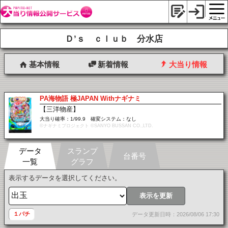
Ｄ’ｓ ｃｌｕｂ 分水店
基本情報
新着情報
大当り情報
PA海物語 極JAPAN Withナギナミ
【三洋物産】
大当り確率：1/99.9 確変システム：なし
©ナギナミプロジェクト ©SANYO BUSSAN CO.,LTD.
データ
スランプ
台番号
一覧
グラフ
表示するデータを選択してください。
表示を更新
１パチ
データ更新日時：2026/08/06 17:30