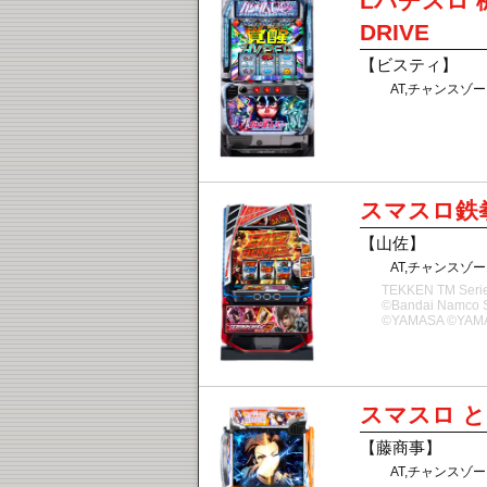
Lパチスロ
DRIVE
【ビスティ】
AT,チャンスゾー
スマスロ鉄
【山佐】
AT,チャンスゾー
TEKKEN TM Serie
©Bandai Namco S
©YAMASA ©YAM
スマスロ 
【藤商事】
AT,チャンスゾー