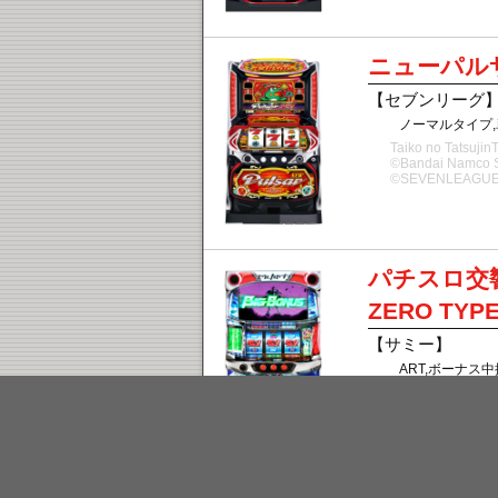
ニューパルサ
【セブンリーグ
ノーマルタイプ
Taiko no Tatsuji
©Bandai Namco S
©SEVENLEAGUE
パチスロ交響
ZERO TYPE
【サミー】
ART,ボーナス中
©2017 BONES/Pr
©Bandai Namco S
©Sammy
麻雀格闘倶楽