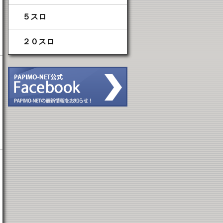
５スロ
２０スロ