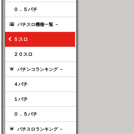
０．５パチ
パチスロ機種一覧
５スロ
２０スロ
パチンコランキング
４パチ
１パチ
０．５パチ
パチスロランキング