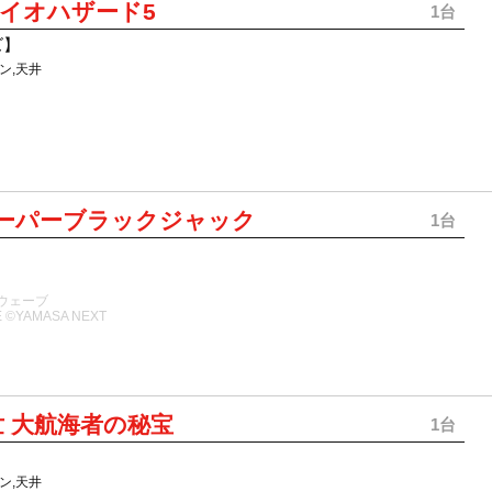
バイオハザード5
1台
ズ】
ン,天井
ーパーブラックジャック
1台
】
ウェーブ
 ©YAMASA NEXT
世 大航海者の秘宝
1台
ン,天井