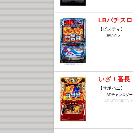
LBパチス
【ビスティ】
技術介入
いざ！番長
【サボハニ】
AT,チャンスゾー
©DAITO GIKEN,I