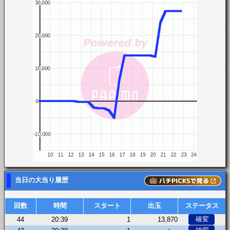
当日の大当り履歴
回数
時間
スタート
出玉
ステータス
確変
44
20:39
1
13,870