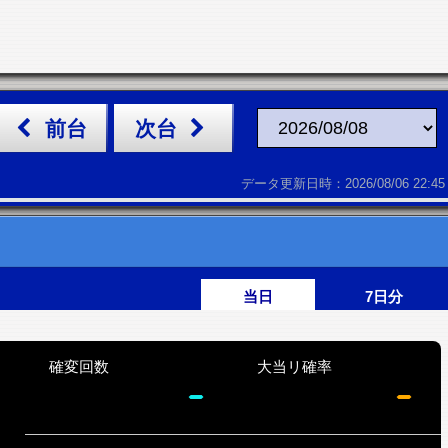
前台
次台
データ更新日時：2026/08/06 22:45
当日
7日分
確変回数
大当リ確率
-
-
-