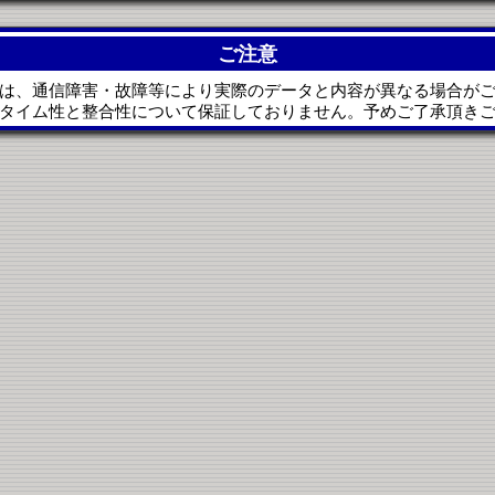
ご注意
は、通信障害・故障等により実際のデータと内容が異なる場合が
タイム性と整合性について保証しておりません。予めご了承頂き