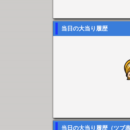
当日の大当り履歴
当日の大当り履歴（ツブ