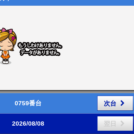
0759番台
次台
2026/08/08
翌日