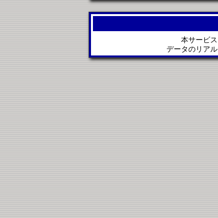
本サービス
データのリアル