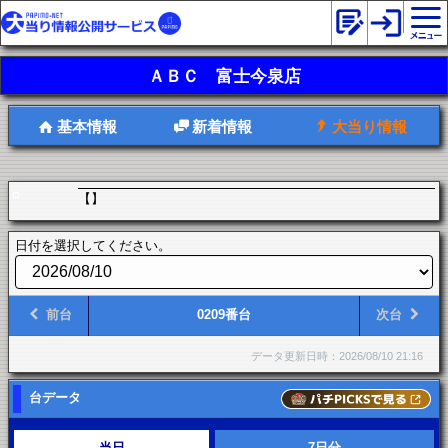
ＡＢＣ 富士今泉店
基本情報
新着情報
大当り情報
【】
日付を選択してください。
前台
0209番台
次台
データ更新日時：2026/08/10 21:16
台データ
当日
7日分