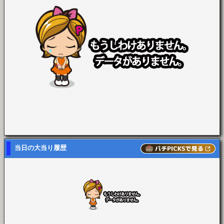
当日の大当り履歴