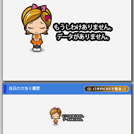
当日の大当り履歴