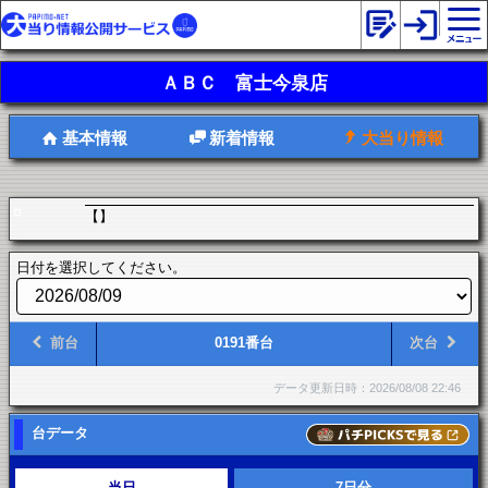
ＡＢＣ 富士今泉店
基本情報
新着情報
大当り情報
【】
日付を選択してください。
前台
0191番台
次台
データ更新日時：2026/08/08 22:46
台データ
当日
7日分