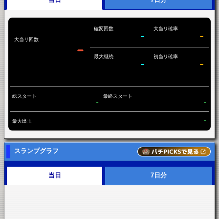
確変回数
大当リ確率
-
-
大当リ回数
-
最大継続
初当リ確率
-
-
総スタート
最終スタート
-
-
最大出玉
-
スランプグラフ
当日
7日分