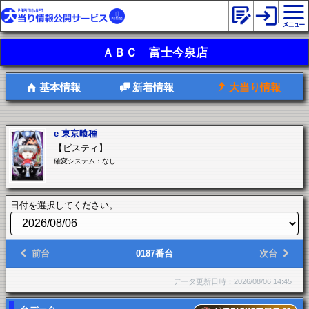
ＡＢＣ 富士今泉店
基本情報
新着情報
大当り情報
e 東京喰種
【ビスティ】
確変システム：なし
日付を選択してください。
前台
0187番台
次台
データ更新日時：2026/08/06 14:45