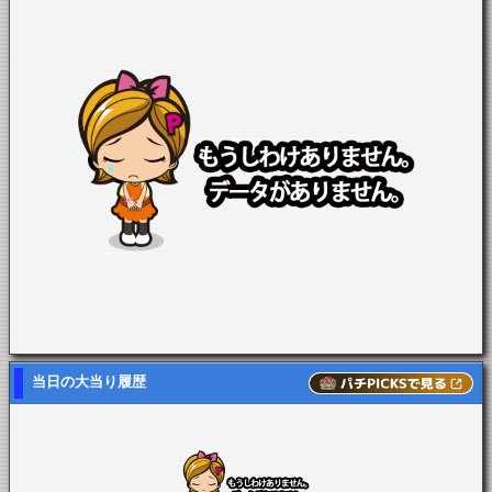
当日の大当り履歴