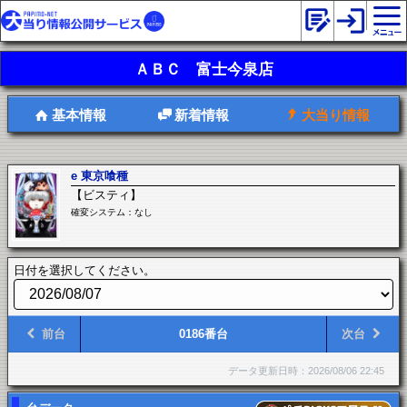
ＡＢＣ 富士今泉店
基本情報
新着情報
大当り情報
e 東京喰種
【ビスティ】
確変システム：なし
日付を選択してください。
前台
0186番台
次台
データ更新日時：2026/08/06 22:45