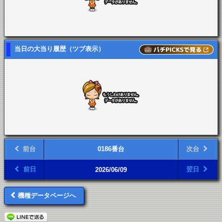
当日の大当り履歴（ツブ表示）
前台
0186番台
次台
前日
翌日
2026/06/09
機種データページへ