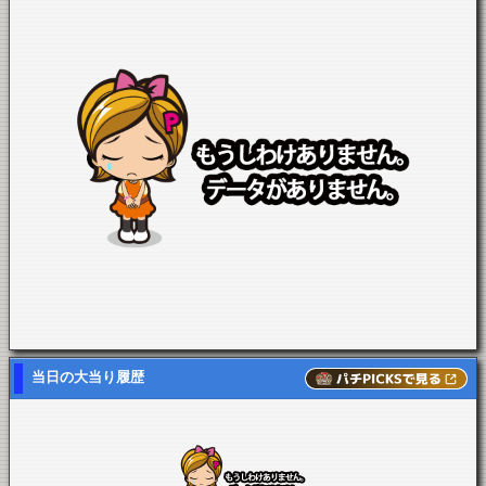
当日の大当り履歴