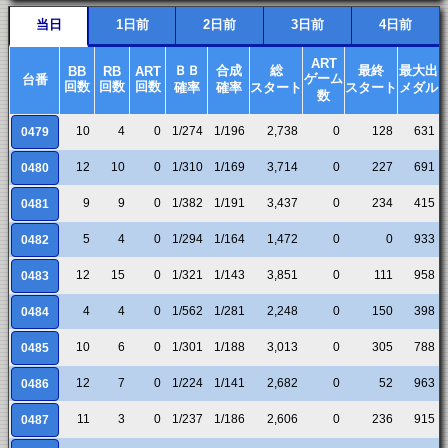
当日
1日前
2日前
3日前
4日前
ART
ＢＢ
合成
総
最終
最大出
BB
RB
ART
ゲーム
台番
回数
回数
回数
確率
確率
スタート
スタート
メダル
数
10
4
0
1/274
1/196
2,738
0
128
631
0479
12
10
0
1/310
1/169
3,714
0
227
691
0480
9
9
0
1/382
1/191
3,437
0
234
415
0481
5
4
0
1/294
1/164
1,472
0
0
933
0482
12
15
0
1/321
1/143
3,851
0
111
958
0483
4
4
0
1/562
1/281
2,248
0
150
398
0484
10
6
0
1/301
1/188
3,013
0
305
788
0485
12
7
0
1/224
1/141
2,682
0
52
963
0486
11
3
0
1/237
1/186
2,606
0
236
915
0487