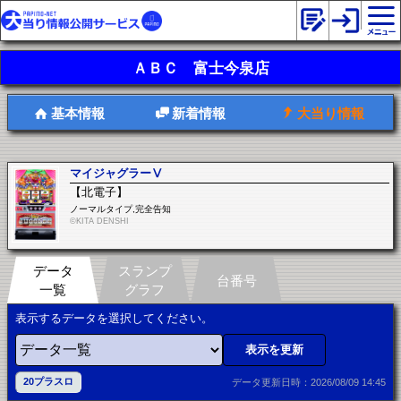
ＡＢＣ 富士今泉店
基本情報
新着情報
大当り情報
マイジャグラーⅤ
【北電子】
ノーマルタイプ,完全告知
©KITA DENSHI
データ
スランプ
台番号
一覧
グラフ
表示するデータを選択してください。
表示を更新
20プラスロ
データ更新日時：2026/08/09 14:45